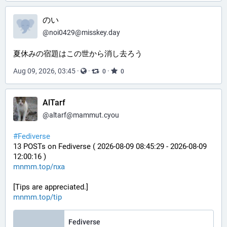
のい
@
noi0429@misskey.day
夏休みの宿題はこの世から消し去ろう
Aug 09, 2026, 03:45
·
·
·
0
0
AlTarf
@
altarf@mammut.cyou
#
Fediverse
13 POSTs on Fediverse ( 2026-08-09 08:45:29 - 2026-08-09 
12:00:16 )
mnmm.top/nxa
[Tips are appreciated.]
mnmm.top/tip
Fediverse