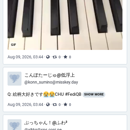
GIF
Aug 09, 2026, 03:44
·
·
·
0
0
こんぽたーじゅ@低浮上
@
konn_sumino@misskey.day
Q: 絵柄大好きです
CHU #FediQB
SHOW MORE
Aug 09, 2026, 03:44
·
·
·
0
0
ぶっちゃん！@ふわ²
@
x86q@sns.copi.pe