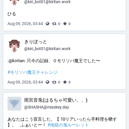
@
kiri_bot01@kiritan.work
ひる
Aug 09, 2026, 03:44
·
·
·
0
0
きりぼっと
@
kiri_bot01@kiritan.work
:@kiritan: 只今の記録、０モリソバ魔王でした〜
#
モリソバ魔王チャレンジ
Aug 09, 2026, 03:44
·
·
·
0
0
雨宮音兎(はるちゃ可愛い、、)
@
SHASHA@misskey.day
あなたはこう宣言した。【 10リアいったら手料理を晒す
】。 ふぁいとー！
#地獄の鬼ルーレット