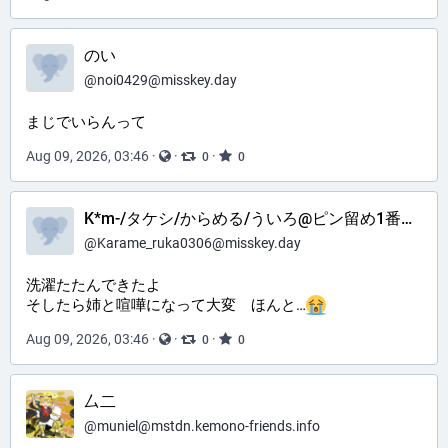
のい
@
noi0429@misskey.day
まじでいらんって
Aug 09, 2026, 03:46
·
·
·
0
0
K*m-/タケシ/からめる/ういろ@ピン留め1番上見て
@
Karame_ruka0306@misskey.day
洗濯たたんできたよ
そしたら姉と喧嘩になって大変 ほんと…
Aug 09, 2026, 03:46
·
·
·
0
0
厶二
@
muniel@mstdn.kemono-friends.info