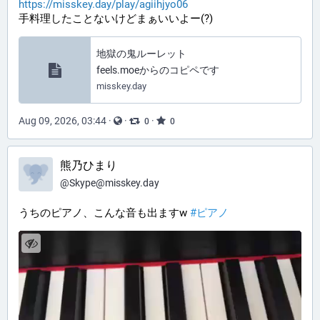
https://misskey.day/play/agiihjyo06
手料理したことないけどまぁいいよー(?)
地獄の鬼ルーレット
feels.moeからのコピペです
misskey.day
Aug 09, 2026, 03:44
·
·
·
0
0
熊乃ひまり
@
Skype@misskey.day
うちのピアノ、こんな音も出ますw
#ピアノ