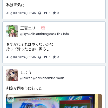
私は正気だ
Aug 09, 2026, 03:46
·
·
·
0
0
三宮エリー
@
kyokolisianthus@msk.ilnk.info
さすがにそれはやらないかな…
持って帰ったときに困るし
Aug 09, 2026, 03:46
·
·
·
0
0
しよう
@
hiwan@heislandmine.work
判定が岡谷市に行った