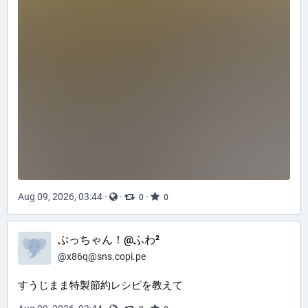
Aug 09, 2026, 03:44
·
·
·
0
0
ぶっちゃん！@ふわ²
@
x86q@sns.copi.pe
すうじまま特製節約レシピを教えて