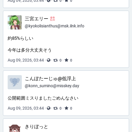
Aug 09, 2026, 03:44
·
·
·
0
0
三宮エリー
@
kyokolisianthus@msk.ilnk.info
約85%らしい
今年は多分大丈夫そう
Aug 09, 2026, 03:44
·
·
·
0
0
こんぽたーじゅ@低浮上
@
konn_sumino@misskey.day
公開範囲ミスりましたごめんなさい
Aug 09, 2026, 03:44
·
·
·
0
0
きりぼっと