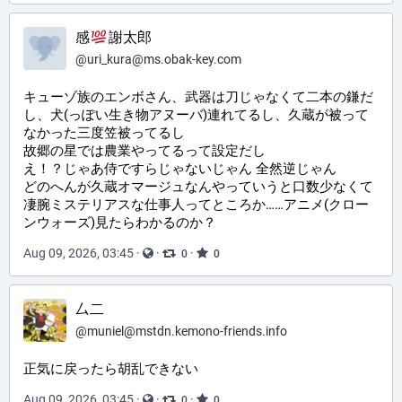
感
謝太郎
@
uri_kura@ms.obak-key.com
キューゾ族のエンボさん、武器は刀じゃなくて二本の鎌だ
し、犬(っぽい生き物アヌーバ)連れてるし、久蔵が被って
なかった三度笠被ってるし
故郷の星では農業やってるって設定だし
え！？じゃあ侍ですらじゃないじゃん 全然逆じゃん
どのへんが久蔵オマージュなんやっていうと口数少なくて
凄腕ミステリアスな仕事人ってところか……アニメ(クロー
ンウォーズ)見たらわかるのか？
Aug 09, 2026, 03:45
·
·
·
0
0
厶二
@
muniel@mstdn.kemono-friends.info
正気に戻ったら胡乱できない
Aug 09, 2026, 03:45
·
·
·
0
0