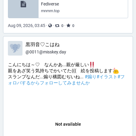
Fediverse
mnmm.top
Aug 09, 2026, 03:45
·
·
·
0
0
黒羽音♡こはね
@
0011@misskey.day
こんにちは～♡ なんかあ...親が厳しい
親をあざ笑う気持ちでかいてた((( 絵を投稿します​
スランプなんだ...煽り構図むぢいね...
#煽り
#イラスト
#フ
ォロバするからフォローしてみませんか
Not available