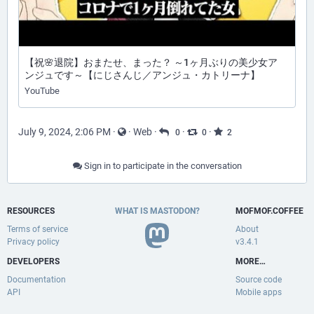
【祝🌸退院】おまたせ、まった？ ～1ヶ月ぶりの美少女ア
ンジュです～【にじさんじ／アンジュ・カトリーナ】
YouTube
July 9, 2024, 2:06 PM
·
·
Web
·
·
·
0
0
2
Sign in to participate in the conversation
RESOURCES
WHAT IS MASTODON?
MOFMOF.COFFEE
Terms of service
About
Privacy policy
v3.4.1
DEVELOPERS
MORE…
Documentation
Source code
API
Mobile apps