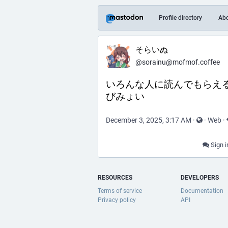
Profile directory
Ab
そらいぬ
@sorainu@mofmof.coffee
いろんな人に読んでもらえ
びみょい
December 3, 2025, 3:17 AM
·
·
Web
·
Sign i
RESOURCES
DEVELOPERS
Terms of service
Documentation
Privacy policy
API