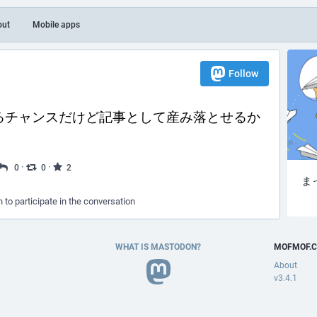
out
Mobile apps
Follow
るチャンスだけど記事として産み落とせるか
·
·
0
0
2
ま
n to participate in the conversation
WHAT IS MASTODON?
MOFMOF.C
About
v3.4.1